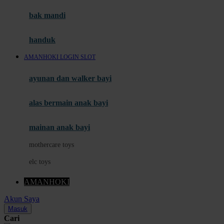
Moby
bak mandi
Momami
handuk
Mothercare
AMANHOKI LOGIN SLOT
Mustela
ayunan dan walker bayi
My Buddy Tag
My K
alas bermain anak bayi
N
mainan anak bayi
Naif
mothercare toys
Nike
elc toys
Nordic Natural
AMANHOKI
Nuby
Akun Saya
Nuna
Masuk
Cari