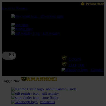
🔱 Pemberitahuan: Selalu past
lewati ke Konten
download apps
download app from:
gift registry
Bahasa
ID
LOGIN
DAFTAR
Contact 
Toggle Nav
about Kanmo Circle
gift registry
store finder
contact us