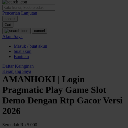
O
Pencarian Lanjutan
Oh Ma Grain
cancel
Okiedog
Cari
cancel
P
Akun Saya
Masuk / buat akun
Peachy
buat akun
Phil & Ted's
Bantuan
Philips Avent
Daftar Keinginan
Keranjang Saya
Pigeon
AMANHOKI | Login
Playgro
Pragmatic Play Game Slot
Poled Global
Demo Dengan Rtp Gacor Versi
Ponycycle
2026
Puma
Pureats
Serendah
Rp 5.000