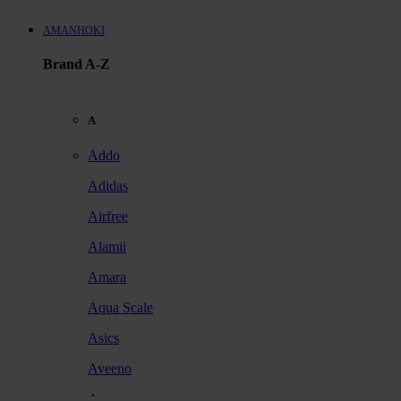
AMANHOKI
Brand A-Z
A
Addo
Adidas
Airfree
Alamii
Amara
Aqua Scale
Asics
Aveeno
Awan