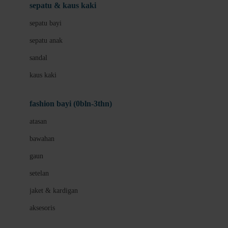
Beauty Barn
sepatu & kaus kaki
Bio Oil
sepatu bayi
Biolane
sepatu anak
Bite Fighters
sandal
Bizzi Growin
kaus kaki
Blackmores
fashion bayi (0bln-3thn)
Blooming Marvellous
atasan
Bonnels
bawahan
Bravado
gaun
Bruder
setelan
Brush Baby
jaket & kardigan
Buds Organics
aksesoris
Bugaboo
Buggygear