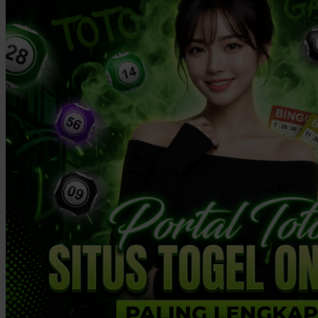
Twistshake
TY Toys
U
V
Veja
Vitaflow
Vtech
W
Waterland
Wellness
X