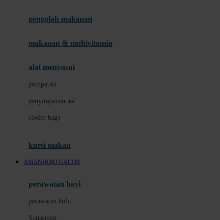
Joie
pengolah makanan
Joolz
Jujube
makanan & multivitamin
K
alat menyusui
Kiddycuts
pompa asi
Kumon
penyimpanan asi
L
cooler bags
Leapfrog
kursi makan
Leclerc
AMANHOKI GACOR
Lee Vierra
Lillebaby
perawatan bayi
Little Bird Told Me
perawatan kulit
Little Miss Janis
Sunscreen