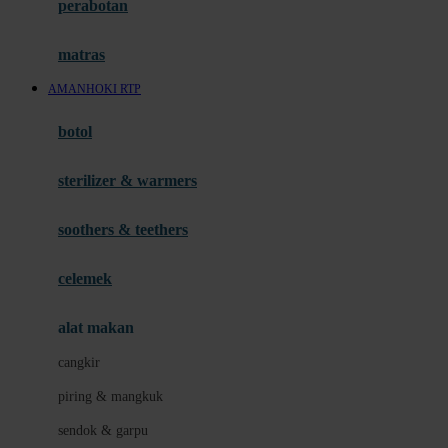
perabotan
Happy Tummy
Hauck
matras
Havaianas
AMANHOKI RTP
Hegen
botol
Hot Wheels
sterilizer & warmers
Hybrid
soothers & teethers
I
Inlacta DHA
celemek
Interlac
alat makan
Ivenet
cangkir
J
piring & mangkuk
Jack N Jill
sendok & garpu