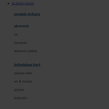
OLXOTO LOGIN
Azetabio
produk terbaru
B
aksesoris
Baabaasheepz
tas
Babiators
kacamata
Baby Dove
aksesoris rambut
Baby Jogger
Baby Rovega
kebutuhan bayi
Babybee
pakaian tidur
Banana Boat
set & terusan
Banz
piyama
Barbie
bodysuits
Beaba