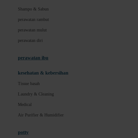
London Taxi
Shampo & Sabun
Love To Dream
perawatan rambut
perawatan mulut
M
perawatan diri
Magformers
Mama's Choice
perawatan ibu
Mamas&Papas
kesehatan & kebersihan
Mamaway
Tissue basah
Maxi Cosi
Laundry & Cleaning
Megabloks
Medical
Micro
Air Purifier & Humidifier
MiDeer
Mimi & Lula
potty
Mini Monkey