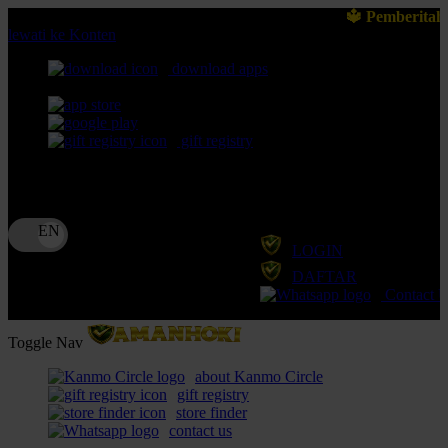
🔱 Pemberitahuan: Selalu past
lewati ke Konten
download apps
download app from:
gift registry
Bahasa
ID
LOGIN
DAFTAR
Contact 
Toggle Nav
about Kanmo Circle
gift registry
store finder
contact us