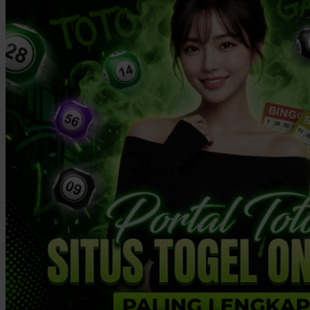
Twistshake
TY Toys
U
V
Veja
Vitaflow
Vtech
W
Waterland
Wellness
X