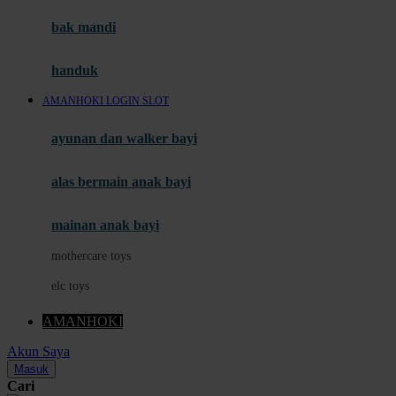
Moby
bak mandi
Momami
handuk
Mothercare
AMANHOKI LOGIN SLOT
Mustela
ayunan dan walker bayi
My Buddy Tag
My K
alas bermain anak bayi
N
mainan anak bayi
Naif
mothercare toys
Nike
elc toys
Nordic Natural
AMANHOKI
Nuby
Akun Saya
Nuna
Masuk
Cari