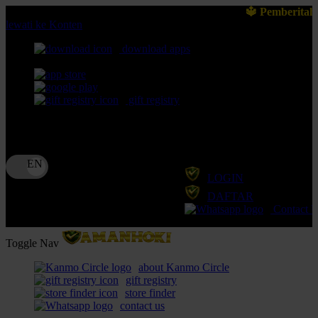
🔱 Pemberitahuan: Selalu past
lewati ke Konten
download apps
download app from:
gift registry
Bahasa
ID
LOGIN
DAFTAR
Contact 
Toggle Nav
about Kanmo Circle
gift registry
store finder
contact us