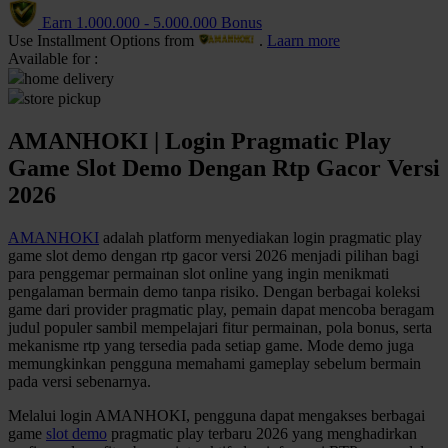
Earn
1.000.000
-
5.000.000
Bonus
Q
Use Installment Options from
.
Laarn more
Available for :
QV Baby
home delivery
store pickup
R
AMANHOKI | Login Pragmatic Play
Real Shades
Game Slot Demo Dengan Rtp Gacor Versi
Red Castle
2026
Ribbon Madness
AMANHOKI
adalah platform menyediakan login pragmatic play
game slot demo dengan rtp gacor versi 2026 menjadi pilihan bagi
S
para penggemar permainan slot online yang ingin menikmati
pengalaman bermain demo tanpa risiko. Dengan berbagai koleksi
Sebamed
game dari provider pragmatic play, pemain dapat mencoba beragam
judul populer sambil mempelajari fitur permainan, pola bonus, serta
Silver Cross
mekanisme rtp yang tersedia pada setiap game. Mode demo juga
memungkinkan pengguna memahami gameplay sebelum bermain
Simply Idea
pada versi sebenarnya.
Skip Hop
Melalui login AMANHOKI, pengguna dapat mengakses berbagai
Spectra
game
slot demo
pragmatic play terbaru 2026 yang menghadirkan