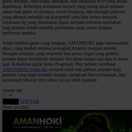
grafis modern, fitur bonus interaktif, dan informasi RTP yang selalu
Squishmallows
diperbarui. Beberapa permainan favorit yang sering dicari pemain
antara lain gates of olympus, sweet bonanza, dan starlight princess
Starbooks
yang dikenal memiliki rtp kompetitif serta fitur bonus menarik.
Informasi rtp yang disediakan dapat menjadi referensi tambahan
Stick-O
bagi pemain dalam memilih permainan yang sesuai dengan
preferensi mereka.
Stokke
Selain koleksi game yang lengkap, AMANHOKI juga menawarkan
Sudocrem
akses yang mudah melalui perangkat desktop maupun mobile.
Dengan tampilan yang responsif dan proses login yang praktis,
Sumimo
pemain dapat menikmati simulasi slot demo kapan saja dan di mana
saja. Kehadiran game demo Pragmatic Play terbaru membuat
Sunnylife
AMANHOKI login slot
menjadi salah satu pilihan populer bagi
pemain yang ingin berlatih strategi, mengenal fitur permainan, dan
Sun-Staches
menikmati hiburan slot online secara lebih nyaman.
Swimava
choose qty
T
DAFTAR
LOGIN
Share product:
Tommee Tippee
Trunki
Tutti Bambini