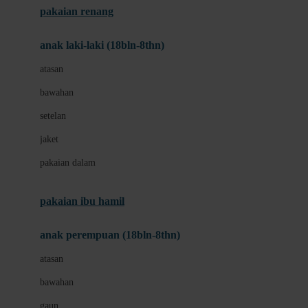
pakaian renang
Bumkins
anak laki-laki (18bln-8thn)
C
atasan
Cetaphil
bawahan
Chicco
setelan
Childlife
jaket
Clevamama
pakaian dalam
Cocolatte
Cottonseeds
pakaian ibu hamil
Cozy N Safe
anak perempuan (18bln-8thn)
Crane
atasan
Cybex
bawahan
D
gaun