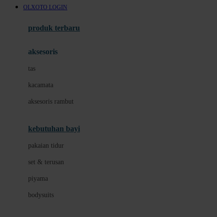
OLXOTO LOGIN
Azetabio
produk terbaru
B
aksesoris
Baabaasheepz
tas
Babiators
kacamata
Baby Dove
aksesoris rambut
Baby Jogger
Baby Rovega
kebutuhan bayi
Babybee
pakaian tidur
Banana Boat
set & terusan
Banz
piyama
Barbie
bodysuits
Beaba