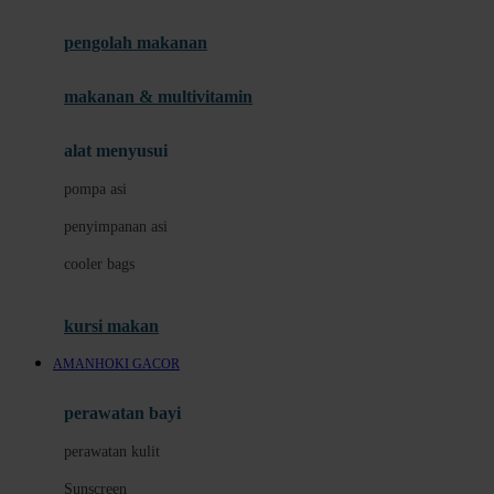
Joie
pengolah makanan
Joolz
Jujube
makanan & multivitamin
K
alat menyusui
Kiddycuts
pompa asi
Kumon
penyimpanan asi
L
cooler bags
Leapfrog
kursi makan
Leclerc
AMANHOKI GACOR
Lee Vierra
Lillebaby
perawatan bayi
Little Bird Told Me
perawatan kulit
Little Miss Janis
Sunscreen