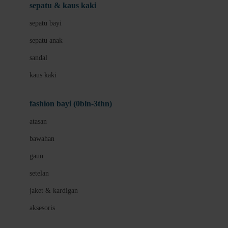
Beauty Barn
sepatu & kaus kaki
Bio Oil
sepatu bayi
Biolane
sepatu anak
Bite Fighters
sandal
Bizzi Growin
kaus kaki
Blackmores
fashion bayi (0bln-3thn)
Blooming Marvellous
atasan
Bonnels
bawahan
Bravado
gaun
Bruder
setelan
Brush Baby
jaket & kardigan
Buds Organics
aksesoris
Bugaboo
Buggygear