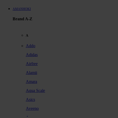
AMANHOKI
Brand A-Z
A
Addo
Adidas
Airfree
Alamii
Amara
Aqua Scale
Asics
Aveeno
Awan