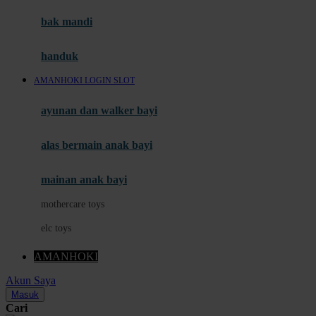
Moby
bak mandi
Momami
handuk
Mothercare
AMANHOKI LOGIN SLOT
Mustela
ayunan dan walker bayi
My Buddy Tag
My K
alas bermain anak bayi
N
mainan anak bayi
Naif
mothercare toys
Nike
elc toys
Nordic Natural
AMANHOKI
Nuby
Akun Saya
Nuna
Masuk
Cari