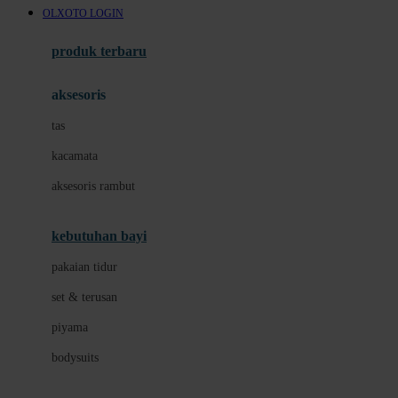
OLXOTO LOGIN
Azetabio
produk terbaru
B
aksesoris
Baabaasheepz
tas
Babiators
kacamata
Baby Dove
aksesoris rambut
Baby Jogger
Baby Rovega
kebutuhan bayi
Babybee
pakaian tidur
Banana Boat
set & terusan
Banz
piyama
Barbie
bodysuits
Beaba