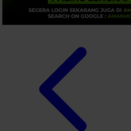
Xootz
Y
Yamatoya
Z
Zaxy
Zoggs
0-9
4Moms
59S