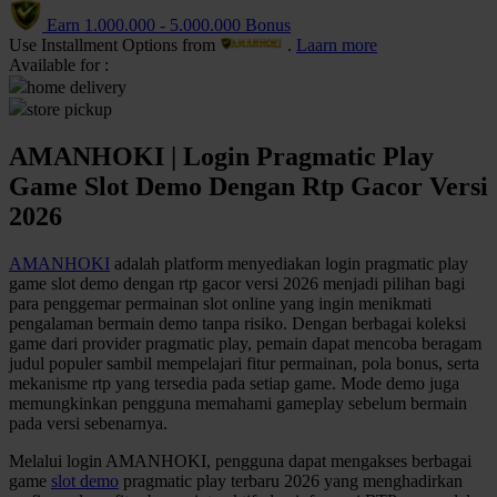
Earn
1.000.000
-
5.000.000
Bonus
Q
Use Installment Options from
.
Laarn more
Available for :
QV Baby
home delivery
store pickup
R
AMANHOKI | Login Pragmatic Play
Real Shades
Game Slot Demo Dengan Rtp Gacor Versi
Red Castle
2026
Ribbon Madness
AMANHOKI
adalah platform menyediakan login pragmatic play
game slot demo dengan rtp gacor versi 2026 menjadi pilihan bagi
S
para penggemar permainan slot online yang ingin menikmati
pengalaman bermain demo tanpa risiko. Dengan berbagai koleksi
Sebamed
game dari provider pragmatic play, pemain dapat mencoba beragam
judul populer sambil mempelajari fitur permainan, pola bonus, serta
Silver Cross
mekanisme rtp yang tersedia pada setiap game. Mode demo juga
memungkinkan pengguna memahami gameplay sebelum bermain
Simply Idea
pada versi sebenarnya.
Skip Hop
Melalui login AMANHOKI, pengguna dapat mengakses berbagai
Spectra
game
slot demo
pragmatic play terbaru 2026 yang menghadirkan