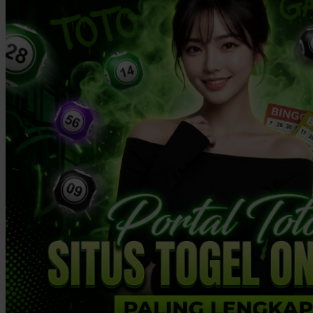
Twistshake
TY Toys
U
V
Veja
Vitaflow
Vtech
W
Waterland
Wellness
X