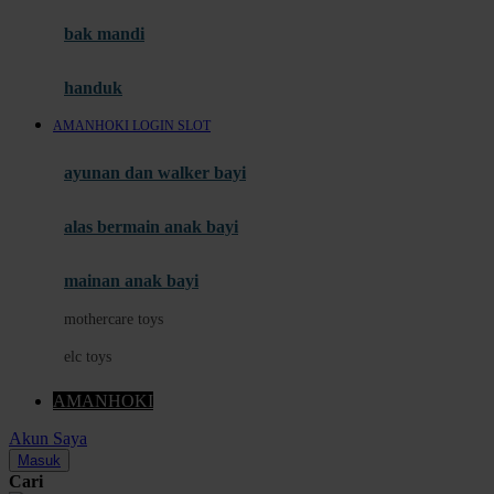
Moby
bak mandi
Momami
handuk
Mothercare
AMANHOKI LOGIN SLOT
Mustela
ayunan dan walker bayi
My Buddy Tag
My K
alas bermain anak bayi
N
mainan anak bayi
Naif
mothercare toys
Nike
elc toys
Nordic Natural
AMANHOKI
Nuby
Akun Saya
Nuna
Masuk
Cari