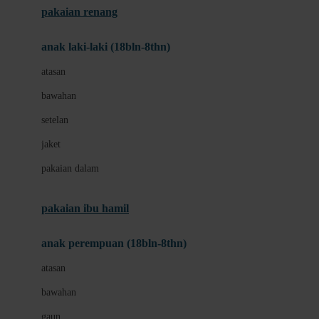
pakaian renang
Bumkins
anak laki-laki (18bln-8thn)
C
atasan
Cetaphil
bawahan
Chicco
setelan
Childlife
jaket
Clevamama
pakaian dalam
Cocolatte
Cottonseeds
pakaian ibu hamil
Cozy N Safe
anak perempuan (18bln-8thn)
Crane
atasan
Cybex
bawahan
D
gaun