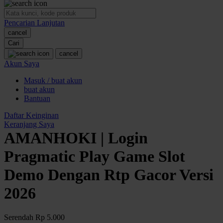
O
Pencarian Lanjutan
Oh Ma Grain
cancel
Okiedog
Cari
cancel
P
Akun Saya
Masuk / buat akun
Peachy
buat akun
Phil & Ted's
Bantuan
Philips Avent
Daftar Keinginan
Keranjang Saya
Pigeon
AMANHOKI | Login
Playgro
Pragmatic Play Game Slot
Poled Global
Demo Dengan Rtp Gacor Versi
Ponycycle
2026
Puma
Pureats
Serendah
Rp 5.000