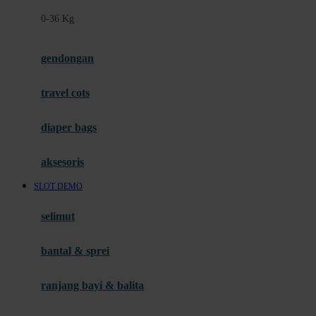
Felt So Sweet
0-36 Kg
Fisher Price
Flipper
gendongan
Friends Of Sally
travel cots
G
diaper bags
Gb
Geko
aksesoris
Graco
SLOT DEMO
Gund
selimut
H
bantal & sprei
Habbie
Haenim
ranjang bayi & balita
Happy Horse