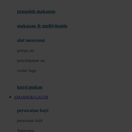
Joie
pengolah makanan
Joolz
Jujube
makanan & multivitamin
K
alat menyusui
Kiddycuts
pompa asi
Kumon
penyimpanan asi
L
cooler bags
Leapfrog
kursi makan
Leclerc
AMANHOKI GACOR
Lee Vierra
Lillebaby
perawatan bayi
Little Bird Told Me
perawatan kulit
Little Miss Janis
Sunscreen