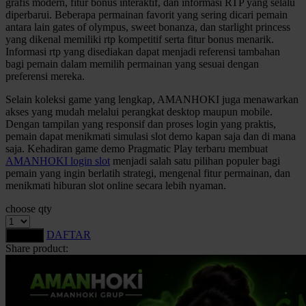
grafis modern, fitur bonus interaktif, dan informasi RTP yang selalu
Squishmallows
diperbarui. Beberapa permainan favorit yang sering dicari pemain
antara lain gates of olympus, sweet bonanza, dan starlight princess
Starbooks
yang dikenal memiliki rtp kompetitif serta fitur bonus menarik.
Informasi rtp yang disediakan dapat menjadi referensi tambahan
Stick-O
bagi pemain dalam memilih permainan yang sesuai dengan
preferensi mereka.
Stokke
Selain koleksi game yang lengkap, AMANHOKI juga menawarkan
Sudocrem
akses yang mudah melalui perangkat desktop maupun mobile.
Dengan tampilan yang responsif dan proses login yang praktis,
Sumimo
pemain dapat menikmati simulasi slot demo kapan saja dan di mana
saja. Kehadiran game demo Pragmatic Play terbaru membuat
Sunnylife
AMANHOKI login slot
menjadi salah satu pilihan populer bagi
pemain yang ingin berlatih strategi, mengenal fitur permainan, dan
Sun-Staches
menikmati hiburan slot online secara lebih nyaman.
Swimava
choose qty
T
DAFTAR
LOGIN
Share product:
Tommee Tippee
Trunki
Tutti Bambini