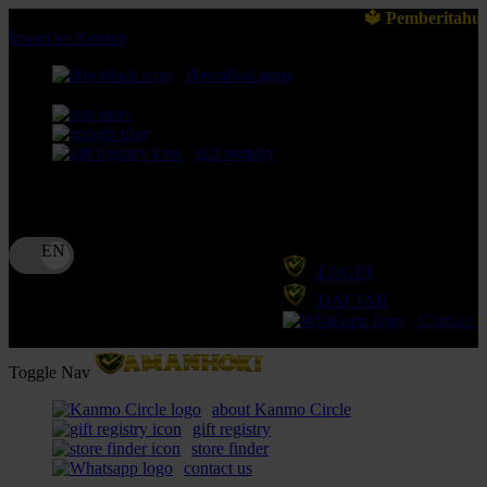
🔱 Pemberitahuan: Selalu pastikan
lewati ke Konten
download apps
download app from:
gift registry
Bahasa
ID
LOGIN
DAFTAR
Contact 
Toggle Nav
about Kanmo Circle
gift registry
store finder
contact us