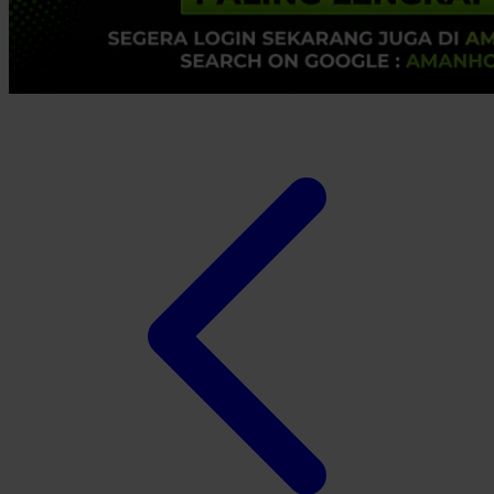
Xootz
Y
Yamatoya
Z
Zaxy
Zoggs
0-9
4Moms
59S