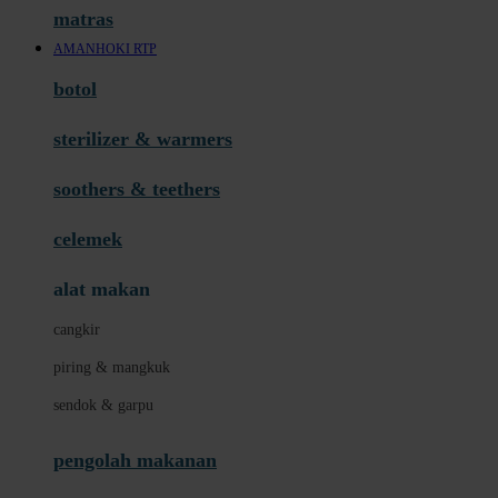
matras
AMANHOKI RTP
botol
sterilizer & warmers
soothers & teethers
celemek
alat makan
cangkir
piring & mangkuk
sendok & garpu
pengolah makanan