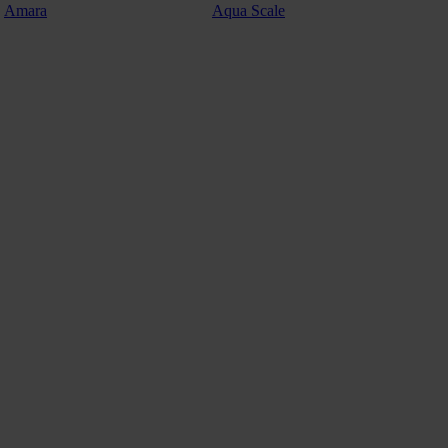
Amara
Aqua Scale