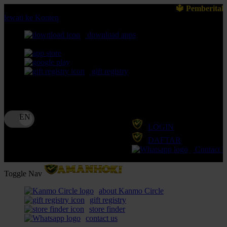
🔱 Pemberitahuan: Selalu past
lewati ke Konten
download apps
download app from:
gift registry
Bahasa
ID
LOGIN
DAFTAR
Contact 
Toggle Nav
about Kanmo Circle
gift registry
store finder
contact us