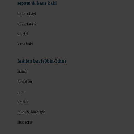
Beauty Barn
sepatu & kaus kaki
Bio Oil
sepatu bayi
Biolane
sepatu anak
Bite Fighters
sandal
Bizzi Growin
kaus kaki
Blackmores
fashion bayi (0bln-3thn)
Blooming Marvellous
atasan
Bonnels
bawahan
Bravado
gaun
Bruder
setelan
Brush Baby
jaket & kardigan
Buds Organics
aksesoris
Bugaboo
Buggygear