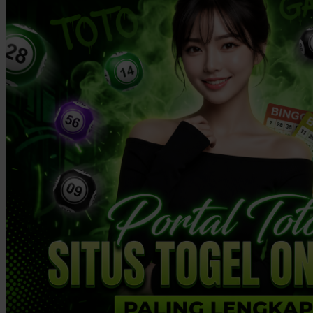
Twistshake
TY Toys
U
V
Veja
Vitaflow
Vtech
W
Waterland
Wellness
X