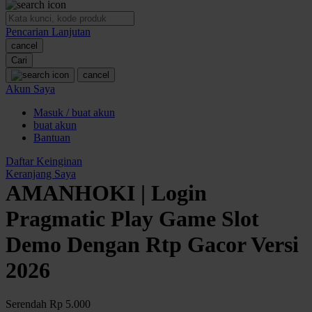
O
Pencarian Lanjutan
Oh Ma Grain
cancel
Okiedog
Cari
cancel
P
Akun Saya
Masuk / buat akun
Peachy
buat akun
Phil & Ted's
Bantuan
Philips Avent
Daftar Keinginan
Keranjang Saya
Pigeon
AMANHOKI | Login
Playgro
Pragmatic Play Game Slot
Poled Global
Demo Dengan Rtp Gacor Versi
Ponycycle
2026
Puma
Pureats
Serendah
Rp 5.000