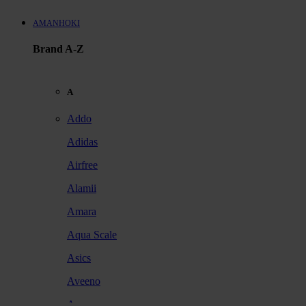
AMANHOKI
Brand A-Z
A
Addo
Adidas
Airfree
Alamii
Amara
Aqua Scale
Asics
Aveeno
Awan