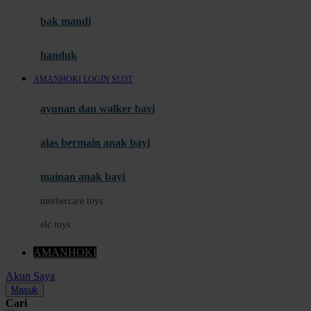
Moby
bak mandi
Momami
handuk
Mothercare
AMANHOKI LOGIN SLOT
Mustela
ayunan dan walker bayi
My Buddy Tag
My K
alas bermain anak bayi
N
mainan anak bayi
Naif
mothercare toys
Nike
elc toys
Nordic Natural
AMANHOKI
Nuby
Akun Saya
Nuna
Masuk
Cari