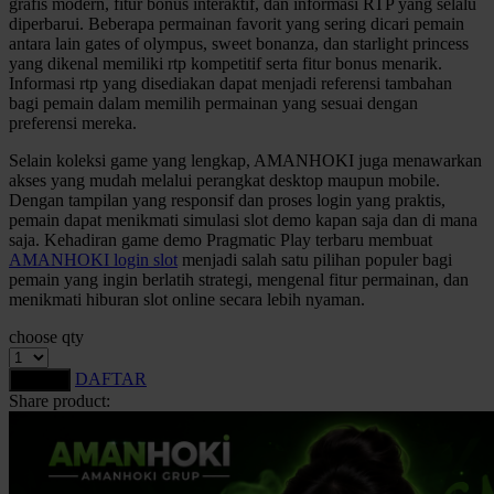
grafis modern, fitur bonus interaktif, dan informasi RTP yang selalu
Squishmallows
diperbarui. Beberapa permainan favorit yang sering dicari pemain
antara lain gates of olympus, sweet bonanza, dan starlight princess
Starbooks
yang dikenal memiliki rtp kompetitif serta fitur bonus menarik.
Informasi rtp yang disediakan dapat menjadi referensi tambahan
Stick-O
bagi pemain dalam memilih permainan yang sesuai dengan
preferensi mereka.
Stokke
Selain koleksi game yang lengkap, AMANHOKI juga menawarkan
Sudocrem
akses yang mudah melalui perangkat desktop maupun mobile.
Dengan tampilan yang responsif dan proses login yang praktis,
Sumimo
pemain dapat menikmati simulasi slot demo kapan saja dan di mana
saja. Kehadiran game demo Pragmatic Play terbaru membuat
Sunnylife
AMANHOKI login slot
menjadi salah satu pilihan populer bagi
pemain yang ingin berlatih strategi, mengenal fitur permainan, dan
Sun-Staches
menikmati hiburan slot online secara lebih nyaman.
Swimava
choose qty
T
DAFTAR
LOGIN
Share product:
Tommee Tippee
Trunki
Tutti Bambini