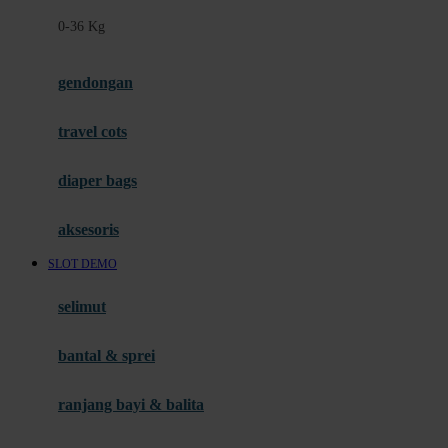
Felt So Sweet
0-36 Kg
Fisher Price
Flipper
gendongan
Friends Of Sally
travel cots
G
diaper bags
Gb
Geko
aksesoris
Graco
SLOT DEMO
Gund
selimut
H
bantal & sprei
Habbie
Haenim
ranjang bayi & balita
Happy Horse