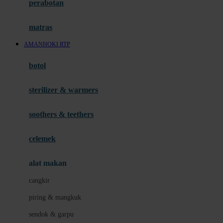
perabotan
Happy Tummy
Hauck
matras
Havaianas
AMANHOKI RTP
Hegen
botol
Hot Wheels
sterilizer & warmers
Hybrid
soothers & teethers
I
Inlacta DHA
celemek
Interlac
alat makan
Ivenet
cangkir
J
piring & mangkuk
Jack N Jill
sendok & garpu