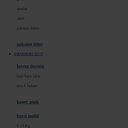
Dae Organics
setelan
Docare
jaket
Doona
pakaian dalam
Down To Earth
Drew
pakaian tidur
Dr. Brown's
AMANHOKI SLOT
E
kereta dorong
ELC
bayi baru lahir
Ergobaby
usia 6 bulan+
Expert Care
koper anak
Ezyroller
kursi mobil
F
0-13 Kg