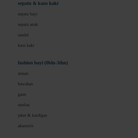
Beauty Barn
sepatu & kaus kaki
Bio Oil
sepatu bayi
Biolane
sepatu anak
Bite Fighters
sandal
Bizzi Growin
kaus kaki
Blackmores
fashion bayi (0bln-3thn)
Blooming Marvellous
atasan
Bonnels
bawahan
Bravado
gaun
Bruder
setelan
Brush Baby
jaket & kardigan
Buds Organics
aksesoris
Bugaboo
Buggygear