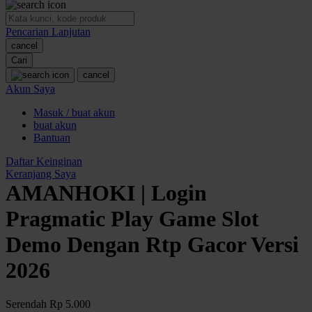
O
Pencarian Lanjutan
Oh Ma Grain
cancel
Okiedog
Cari
cancel
P
Akun Saya
Masuk / buat akun
Peachy
buat akun
Phil & Ted's
Bantuan
Philips Avent
Daftar Keinginan
Keranjang Saya
Pigeon
AMANHOKI | Login
Playgro
Pragmatic Play Game Slot
Poled Global
Demo Dengan Rtp Gacor Versi
Ponycycle
2026
Puma
Pureats
Serendah
Rp 5.000