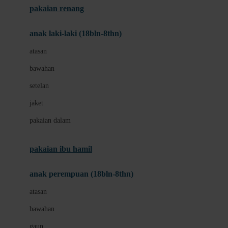
pakaian renang
Bumkins
anak laki-laki (18bln-8thn)
C
atasan
Cetaphil
bawahan
Chicco
setelan
Childlife
jaket
Clevamama
pakaian dalam
Cocolatte
Cottonseeds
pakaian ibu hamil
Cozy N Safe
anak perempuan (18bln-8thn)
Crane
atasan
Cybex
bawahan
D
gaun