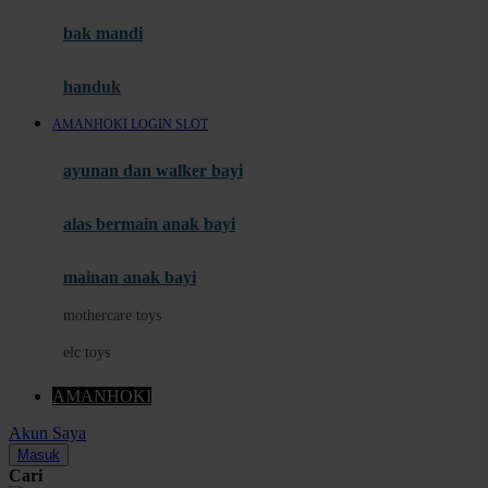
Moby
bak mandi
Momami
handuk
Mothercare
AMANHOKI LOGIN SLOT
Mustela
ayunan dan walker bayi
My Buddy Tag
My K
alas bermain anak bayi
N
mainan anak bayi
Naif
mothercare toys
Nike
elc toys
Nordic Natural
AMANHOKI
Nuby
Akun Saya
Nuna
Masuk
Cari