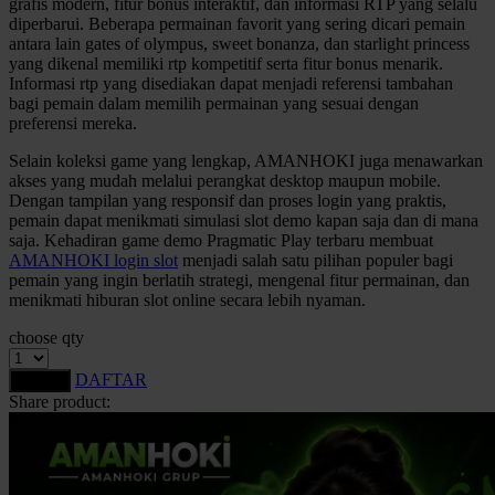
grafis modern, fitur bonus interaktif, dan informasi RTP yang selalu
Squishmallows
diperbarui. Beberapa permainan favorit yang sering dicari pemain
antara lain gates of olympus, sweet bonanza, dan starlight princess
Starbooks
yang dikenal memiliki rtp kompetitif serta fitur bonus menarik.
Informasi rtp yang disediakan dapat menjadi referensi tambahan
Stick-O
bagi pemain dalam memilih permainan yang sesuai dengan
preferensi mereka.
Stokke
Selain koleksi game yang lengkap, AMANHOKI juga menawarkan
Sudocrem
akses yang mudah melalui perangkat desktop maupun mobile.
Dengan tampilan yang responsif dan proses login yang praktis,
Sumimo
pemain dapat menikmati simulasi slot demo kapan saja dan di mana
saja. Kehadiran game demo Pragmatic Play terbaru membuat
Sunnylife
AMANHOKI login slot
menjadi salah satu pilihan populer bagi
pemain yang ingin berlatih strategi, mengenal fitur permainan, dan
Sun-Staches
menikmati hiburan slot online secara lebih nyaman.
Swimava
choose qty
T
DAFTAR
LOGIN
Share product:
Tommee Tippee
Trunki
Tutti Bambini