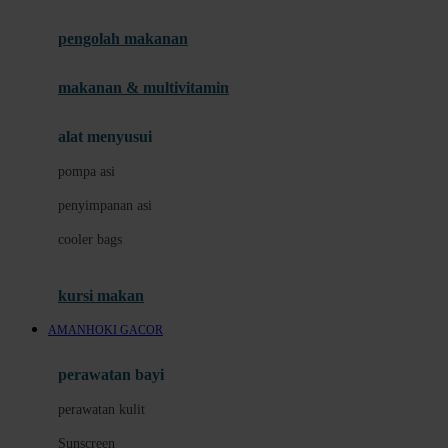
Joie
pengolah makanan
Joolz
Jujube
makanan & multivitamin
K
alat menyusui
Kiddycuts
pompa asi
Kumon
penyimpanan asi
L
cooler bags
Leapfrog
kursi makan
Leclerc
AMANHOKI GACOR
Lee Vierra
Lillebaby
perawatan bayi
Little Bird Told Me
perawatan kulit
Little Miss Janis
Sunscreen