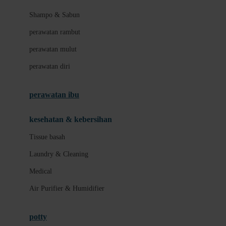
London Taxi
Shampo & Sabun
Love To Dream
perawatan rambut
perawatan mulut
M
perawatan diri
Magformers
Mama's Choice
perawatan ibu
Mamas&Papas
kesehatan & kebersihan
Mamaway
Tissue basah
Maxi Cosi
Laundry & Cleaning
Megabloks
Medical
Micro
Air Purifier & Humidifier
MiDeer
Mimi & Lula
potty
Mini Monkey