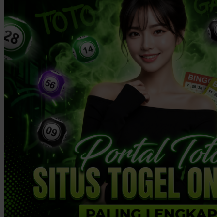
Twistshake
TY Toys
U
V
Veja
Vitaflow
Vtech
W
Waterland
Wellness
X