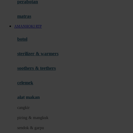
perabotan
Happy Tummy
Hauck
matras
Havaianas
AMANHOKI RTP
Hegen
botol
Hot Wheels
sterilizer & warmers
Hybrid
soothers & teethers
I
Inlacta DHA
celemek
Interlac
alat makan
Ivenet
cangkir
J
piring & mangkuk
Jack N Jill
sendok & garpu