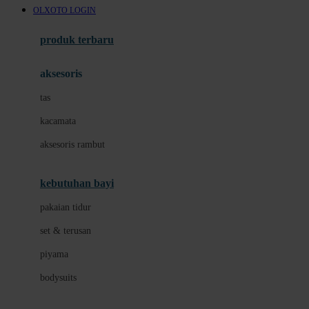
OLXOTO LOGIN
Azetabio
produk terbaru
B
aksesoris
Baabaasheepz
tas
Babiators
kacamata
Baby Dove
aksesoris rambut
Baby Jogger
Baby Rovega
kebutuhan bayi
Babybee
pakaian tidur
Banana Boat
set & terusan
Banz
piyama
Barbie
bodysuits
Beaba