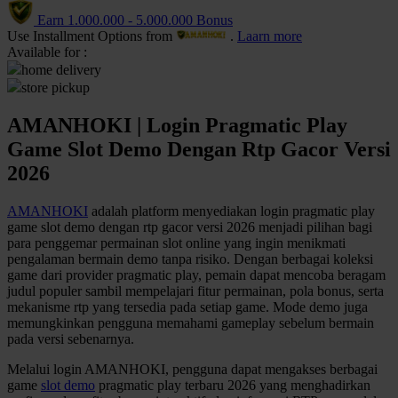
Earn
1.000.000
-
5.000.000
Bonus
Q
Use Installment Options from
.
Laarn more
Available for :
QV Baby
home delivery
store pickup
R
AMANHOKI | Login Pragmatic Play
Real Shades
Game Slot Demo Dengan Rtp Gacor Versi
Red Castle
2026
Ribbon Madness
AMANHOKI
adalah platform menyediakan login pragmatic play
game slot demo dengan rtp gacor versi 2026 menjadi pilihan bagi
S
para penggemar permainan slot online yang ingin menikmati
pengalaman bermain demo tanpa risiko. Dengan berbagai koleksi
Sebamed
game dari provider pragmatic play, pemain dapat mencoba beragam
judul populer sambil mempelajari fitur permainan, pola bonus, serta
Silver Cross
mekanisme rtp yang tersedia pada setiap game. Mode demo juga
memungkinkan pengguna memahami gameplay sebelum bermain
Simply Idea
pada versi sebenarnya.
Skip Hop
Melalui login AMANHOKI, pengguna dapat mengakses berbagai
Spectra
game
slot demo
pragmatic play terbaru 2026 yang menghadirkan