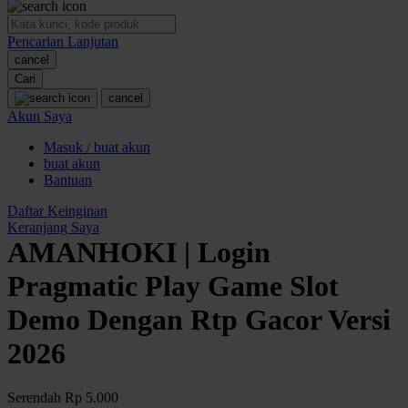
O
Pencarian Lanjutan
Oh Ma Grain
cancel
Okiedog
Cari
cancel
P
Akun Saya
Masuk / buat akun
Peachy
buat akun
Phil & Ted's
Bantuan
Philips Avent
Daftar Keinginan
Keranjang Saya
Pigeon
AMANHOKI | Login
Playgro
Pragmatic Play Game Slot
Poled Global
Demo Dengan Rtp Gacor Versi
Ponycycle
2026
Puma
Pureats
Serendah
Rp 5.000