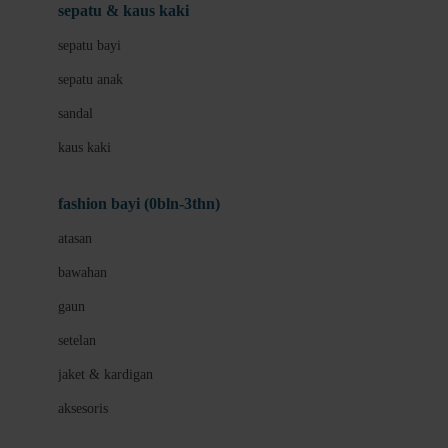
Beauty Barn
sepatu & kaus kaki
Bio Oil
sepatu bayi
Biolane
sepatu anak
Bite Fighters
sandal
Bizzi Growin
kaus kaki
Blackmores
fashion bayi (0bln-3thn)
Blooming Marvellous
atasan
Bonnels
bawahan
Bravado
gaun
Bruder
setelan
Brush Baby
jaket & kardigan
Buds Organics
aksesoris
Bugaboo
Buggygear