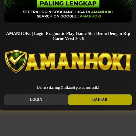
AMANHOKI | Login Pragmatic Play Game Slot Demo Dengan Rtp
Gacor Versi 2026
Daftar sekarang & nikmati promo menarik!
LOGIN
DAFTAR