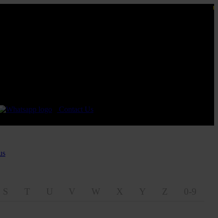
🔱 Pemberitahuan: Selalu pas
Contact Us
us
S
T
U
V
W
X
Y
Z
0-9