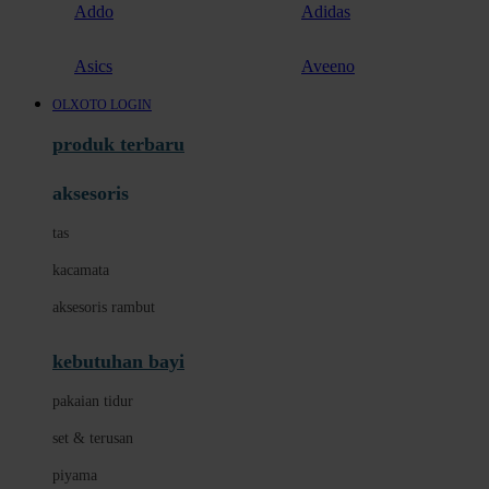
Addo
Adidas
Asics
Aveeno
OLXOTO LOGIN
produk terbaru
aksesoris
tas
kacamata
aksesoris rambut
kebutuhan bayi
pakaian tidur
set & terusan
piyama