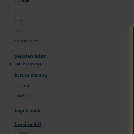
bawahan
gaun
setelan
jaket
pakaian dalam
pakaian tidur
AMANHOKI SLOT
kereta dorong
bayi baru lahir
usia 6 bulan+
koper anak
kursi mobil