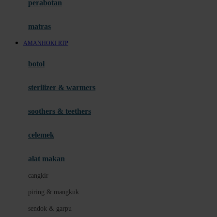
perabotan
Happy Tummy
Hauck
matras
Havaianas
AMANHOKI RTP
Hegen
botol
Hot Wheels
sterilizer & warmers
Hybrid
soothers & teethers
I
Inlacta DHA
celemek
Interlac
alat makan
Ivenet
cangkir
J
piring & mangkuk
Jack N Jill
sendok & garpu