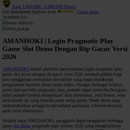
Earn
1.000.000
-
5.000.000
Bonus
Q
Use Installment Options from
.
Laarn more
Available for :
QV Baby
home delivery
store pickup
R
AMANHOKI | Login Pragmatic Play
Real Shades
Game Slot Demo Dengan Rtp Gacor Versi
Red Castle
2026
Ribbon Madness
AMANHOKI
adalah platform menyediakan login pragmatic play
game slot demo dengan rtp gacor versi 2026 menjadi pilihan bagi
S
para penggemar permainan slot online yang ingin menikmati
pengalaman bermain demo tanpa risiko. Dengan berbagai koleksi
Sebamed
game dari provider pragmatic play, pemain dapat mencoba beragam
judul populer sambil mempelajari fitur permainan, pola bonus, serta
Silver Cross
mekanisme rtp yang tersedia pada setiap game. Mode demo juga
memungkinkan pengguna memahami gameplay sebelum bermain
Simply Idea
pada versi sebenarnya.
Skip Hop
Melalui login AMANHOKI, pengguna dapat mengakses berbagai
Spectra
game
slot demo
pragmatic play terbaru 2026 yang menghadirkan