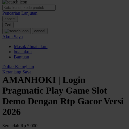
O
Pencarian Lanjutan
Oh Ma Grain
cancel
Okiedog
Cari
cancel
P
Akun Saya
Masuk / buat akun
Peachy
buat akun
Phil & Ted's
Bantuan
Philips Avent
Daftar Keinginan
Keranjang Saya
Pigeon
AMANHOKI | Login
Playgro
Pragmatic Play Game Slot
Poled Global
Demo Dengan Rtp Gacor Versi
Ponycycle
2026
Puma
Pureats
Serendah
Rp 5.000