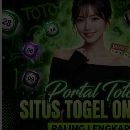
Twistshake
TY Toys
U
V
Veja
Vitaflow
Vtech
W
Waterland
Wellness
X