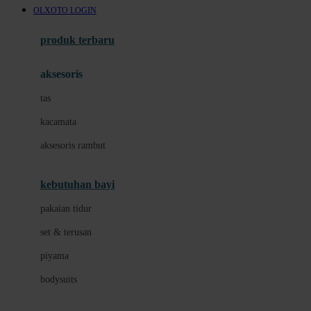
OLXOTO LOGIN
Azetabio
produk terbaru
B
aksesoris
Baabaasheepz
tas
Babiators
kacamata
Baby Dove
aksesoris rambut
Baby Jogger
Baby Rovega
kebutuhan bayi
Babybee
pakaian tidur
Banana Boat
set & terusan
Banz
piyama
Barbie
bodysuits
Beaba