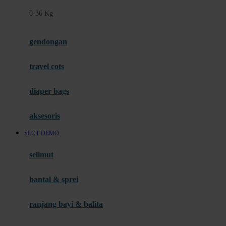
Felt So Sweet
0-36 Kg
Fisher Price
Flipper
gendongan
Friends Of Sally
travel cots
G
diaper bags
Gb
Geko
aksesoris
Graco
SLOT DEMO
Gund
selimut
H
bantal & sprei
Habbie
Haenim
ranjang bayi & balita
Happy Horse