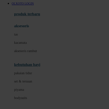
OLXOTO LOGIN
Azetabio
produk terbaru
B
aksesoris
Baabaasheepz
tas
Babiators
kacamata
Baby Dove
aksesoris rambut
Baby Jogger
Baby Rovega
kebutuhan bayi
Babybee
pakaian tidur
Banana Boat
set & terusan
Banz
piyama
Barbie
bodysuits
Beaba