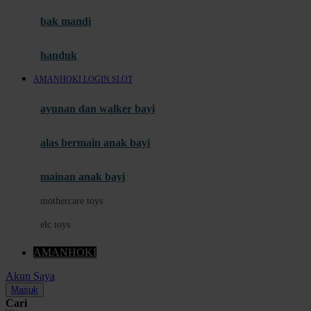
Moby
bak mandi
Momami
handuk
Mothercare
AMANHOKI LOGIN SLOT
Mustela
ayunan dan walker bayi
My Buddy Tag
My K
alas bermain anak bayi
N
mainan anak bayi
Naif
mothercare toys
Nike
elc toys
Nordic Natural
AMANHOKI
Nuby
Akun Saya
Nuna
Masuk
Cari