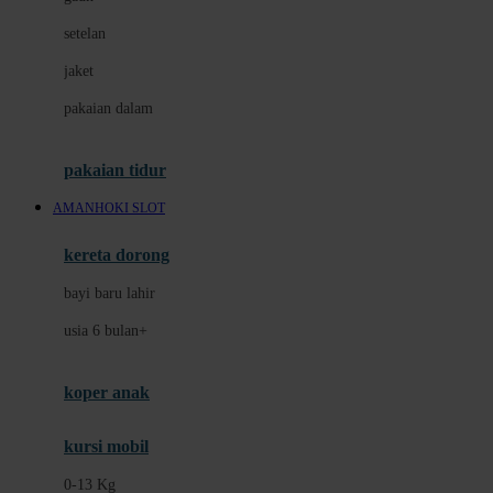
Dae Organics
setelan
Docare
jaket
Doona
pakaian dalam
Down To Earth
Drew
pakaian tidur
Dr. Brown's
AMANHOKI SLOT
E
kereta dorong
ELC
bayi baru lahir
Ergobaby
usia 6 bulan+
Expert Care
koper anak
Ezyroller
kursi mobil
F
0-13 Kg