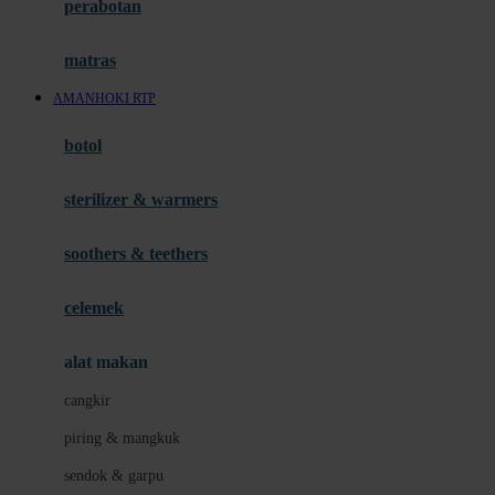
perabotan
Happy Tummy
Hauck
matras
Havaianas
AMANHOKI RTP
Hegen
botol
Hot Wheels
sterilizer & warmers
Hybrid
soothers & teethers
I
Inlacta DHA
celemek
Interlac
alat makan
Ivenet
cangkir
J
piring & mangkuk
Jack N Jill
sendok & garpu