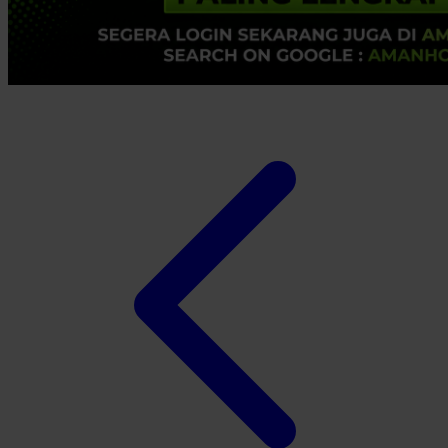
Xootz
Y
Yamatoya
Z
Zaxy
Zoggs
0-9
4Moms
59S