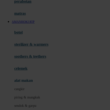
perabotan
Happy Tummy
Hauck
matras
Havaianas
AMANHOKI RTP
Hegen
botol
Hot Wheels
sterilizer & warmers
Hybrid
soothers & teethers
I
Inlacta DHA
celemek
Interlac
alat makan
Ivenet
cangkir
J
piring & mangkuk
Jack N Jill
sendok & garpu