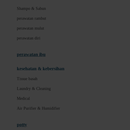
London Taxi
Shampo & Sabun
Love To Dream
perawatan rambut
perawatan mulut
M
perawatan diri
Magformers
Mama's Choice
perawatan ibu
Mamas&Papas
kesehatan & kebersihan
Mamaway
Tissue basah
Maxi Cosi
Laundry & Cleaning
Megabloks
Medical
Micro
Air Purifier & Humidifier
MiDeer
Mimi & Lula
potty
Mini Monkey