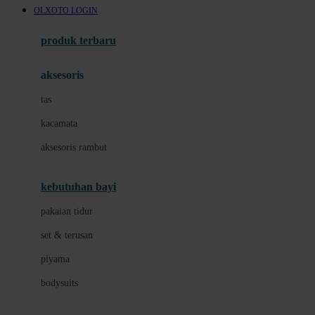
OLXOTO LOGIN
Azetabio
produk terbaru
B
aksesoris
Baabaasheepz
tas
Babiators
kacamata
Baby Dove
aksesoris rambut
Baby Jogger
Baby Rovega
kebutuhan bayi
Babybee
pakaian tidur
Banana Boat
set & terusan
Banz
piyama
Barbie
bodysuits
Beaba