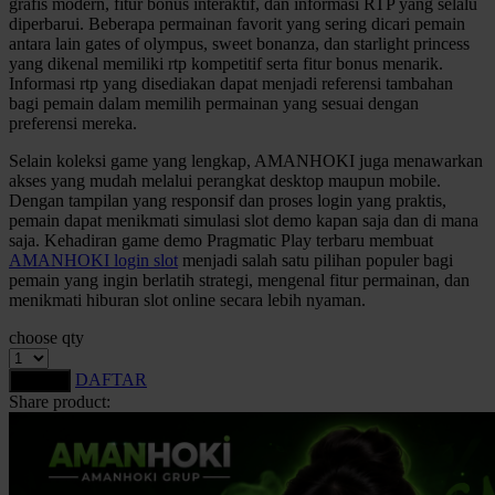
grafis modern, fitur bonus interaktif, dan informasi RTP yang selalu
Squishmallows
diperbarui. Beberapa permainan favorit yang sering dicari pemain
antara lain gates of olympus, sweet bonanza, dan starlight princess
Starbooks
yang dikenal memiliki rtp kompetitif serta fitur bonus menarik.
Informasi rtp yang disediakan dapat menjadi referensi tambahan
Stick-O
bagi pemain dalam memilih permainan yang sesuai dengan
preferensi mereka.
Stokke
Selain koleksi game yang lengkap, AMANHOKI juga menawarkan
Sudocrem
akses yang mudah melalui perangkat desktop maupun mobile.
Dengan tampilan yang responsif dan proses login yang praktis,
Sumimo
pemain dapat menikmati simulasi slot demo kapan saja dan di mana
saja. Kehadiran game demo Pragmatic Play terbaru membuat
Sunnylife
AMANHOKI login slot
menjadi salah satu pilihan populer bagi
pemain yang ingin berlatih strategi, mengenal fitur permainan, dan
Sun-Staches
menikmati hiburan slot online secara lebih nyaman.
Swimava
choose qty
T
DAFTAR
LOGIN
Share product:
Tommee Tippee
Trunki
Tutti Bambini