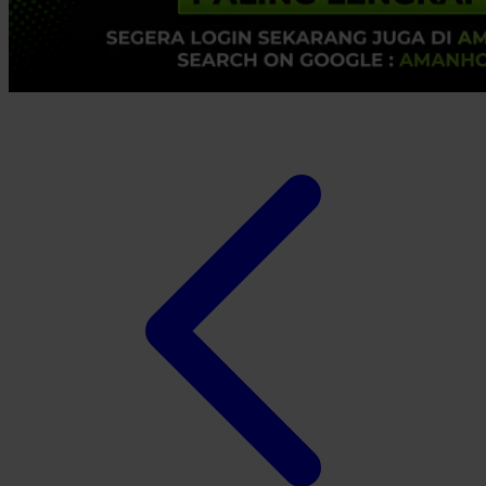
Xootz
Y
Yamatoya
Z
Zaxy
Zoggs
0-9
4Moms
59S