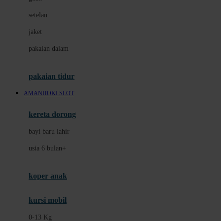
Dae Organics
setelan
Docare
jaket
Doona
pakaian dalam
Down To Earth
Drew
pakaian tidur
Dr. Brown's
AMANHOKI SLOT
E
kereta dorong
ELC
bayi baru lahir
Ergobaby
usia 6 bulan+
Expert Care
koper anak
Ezyroller
kursi mobil
F
0-13 Kg