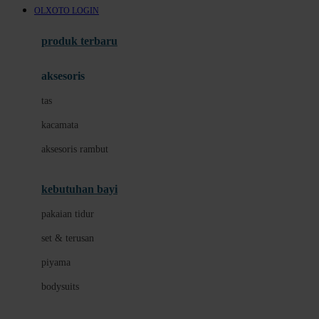
OLXOTO LOGIN
Azetabio
produk terbaru
B
aksesoris
Baabaasheepz
tas
Babiators
kacamata
Baby Dove
aksesoris rambut
Baby Jogger
Baby Rovega
kebutuhan bayi
Babybee
pakaian tidur
Banana Boat
set & terusan
Banz
piyama
Barbie
bodysuits
Beaba