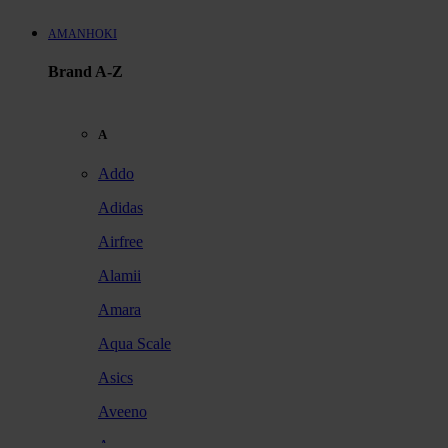
AMANHOKI
Brand A-Z
A
Addo
Adidas
Airfree
Alamii
Amara
Aqua Scale
Asics
Aveeno
Awan