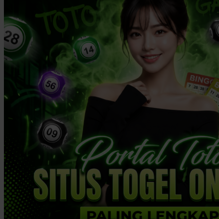
Twistshake
TY Toys
U
V
Veja
Vitaflow
Vtech
W
Waterland
Wellness
X