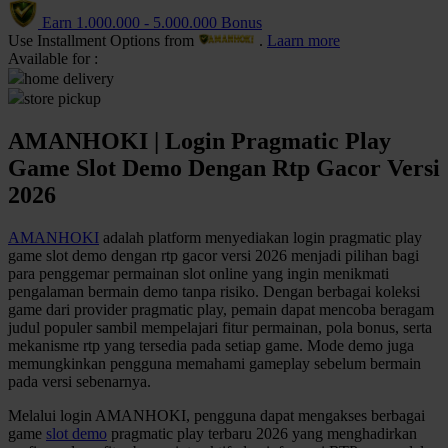
Earn
1.000.000
-
5.000.000
Bonus
Q
Use Installment Options from
.
Laarn more
Available for :
QV Baby
home delivery
store pickup
R
AMANHOKI | Login Pragmatic Play
Real Shades
Game Slot Demo Dengan Rtp Gacor Versi
Red Castle
2026
Ribbon Madness
AMANHOKI
adalah platform menyediakan login pragmatic play
game slot demo dengan rtp gacor versi 2026 menjadi pilihan bagi
S
para penggemar permainan slot online yang ingin menikmati
pengalaman bermain demo tanpa risiko. Dengan berbagai koleksi
Sebamed
game dari provider pragmatic play, pemain dapat mencoba beragam
judul populer sambil mempelajari fitur permainan, pola bonus, serta
Silver Cross
mekanisme rtp yang tersedia pada setiap game. Mode demo juga
memungkinkan pengguna memahami gameplay sebelum bermain
Simply Idea
pada versi sebenarnya.
Skip Hop
Melalui login AMANHOKI, pengguna dapat mengakses berbagai
Spectra
game
slot demo
pragmatic play terbaru 2026 yang menghadirkan