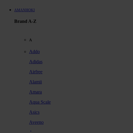
AMANHOKI
Brand A-Z
A
Addo
Adidas
Airfree
Alamii
Amara
Aqua Scale
Asics
Aveeno
Awan