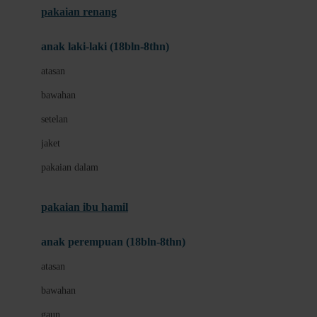
pakaian renang
Bumkins
anak laki-laki (18bln-8thn)
C
atasan
Cetaphil
bawahan
Chicco
setelan
Childlife
jaket
Clevamama
pakaian dalam
Cocolatte
Cottonseeds
pakaian ibu hamil
Cozy N Safe
anak perempuan (18bln-8thn)
Crane
atasan
Cybex
bawahan
D
gaun