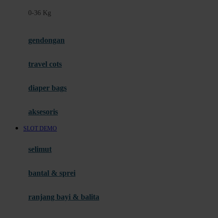
Felt So Sweet
0-36 Kg
Fisher Price
Flipper
gendongan
Friends Of Sally
travel cots
G
diaper bags
Gb
Geko
aksesoris
Graco
SLOT DEMO
Gund
selimut
H
bantal & sprei
Habbie
Haenim
ranjang bayi & balita
Happy Horse