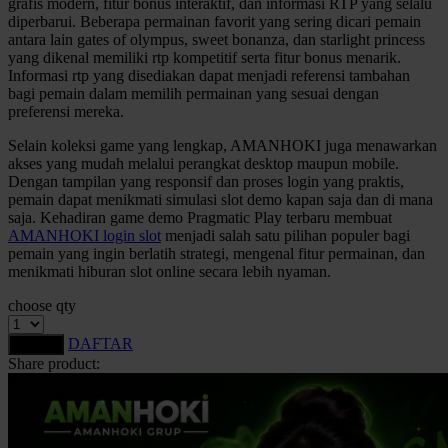
grafis modern, fitur bonus interaktif, dan informasi RTP yang selalu
Squishmallows
diperbarui. Beberapa permainan favorit yang sering dicari pemain
antara lain gates of olympus, sweet bonanza, dan starlight princess
Starbooks
yang dikenal memiliki rtp kompetitif serta fitur bonus menarik.
Informasi rtp yang disediakan dapat menjadi referensi tambahan
Stick-O
bagi pemain dalam memilih permainan yang sesuai dengan
preferensi mereka.
Stokke
Selain koleksi game yang lengkap, AMANHOKI juga menawarkan
Sudocrem
akses yang mudah melalui perangkat desktop maupun mobile.
Dengan tampilan yang responsif dan proses login yang praktis,
Sumimo
pemain dapat menikmati simulasi slot demo kapan saja dan di mana
saja. Kehadiran game demo Pragmatic Play terbaru membuat
Sunnylife
AMANHOKI login slot
menjadi salah satu pilihan populer bagi
pemain yang ingin berlatih strategi, mengenal fitur permainan, dan
Sun-Staches
menikmati hiburan slot online secara lebih nyaman.
Swimava
choose qty
T
DAFTAR
LOGIN
Share product:
Tommee Tippee
Trunki
Tutti Bambini