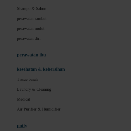
London Taxi
Shampo & Sabun
Love To Dream
perawatan rambut
perawatan mulut
M
perawatan diri
Magformers
Mama's Choice
perawatan ibu
Mamas&Papas
kesehatan & kebersihan
Mamaway
Tissue basah
Maxi Cosi
Laundry & Cleaning
Megabloks
Medical
Micro
Air Purifier & Humidifier
MiDeer
Mimi & Lula
potty
Mini Monkey