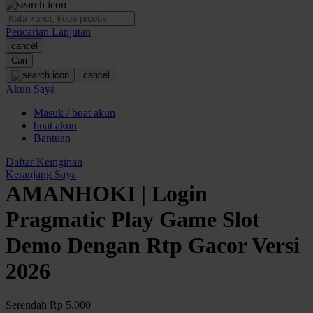
O
Pencarian Lanjutan
Oh Ma Grain
cancel
Okiedog
Cari
cancel
P
Akun Saya
Masuk / buat akun
Peachy
buat akun
Phil & Ted's
Bantuan
Philips Avent
Daftar Keinginan
Keranjang Saya
Pigeon
AMANHOKI | Login
Playgro
Pragmatic Play Game Slot
Poled Global
Demo Dengan Rtp Gacor Versi
Ponycycle
2026
Puma
Pureats
Serendah
Rp 5.000