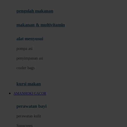
Joie
pengolah makanan
Joolz
Jujube
makanan & multivitamin
K
alat menyusui
Kiddycuts
pompa asi
Kumon
penyimpanan asi
L
cooler bags
Leapfrog
kursi makan
Leclerc
AMANHOKI GACOR
Lee Vierra
Lillebaby
perawatan bayi
Little Bird Told Me
perawatan kulit
Little Miss Janis
Sunscreen