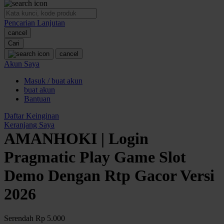
O
Pencarian Lanjutan
Oh Ma Grain
cancel
Okiedog
Cari
cancel
P
Akun Saya
Masuk / buat akun
Peachy
buat akun
Phil & Ted's
Bantuan
Philips Avent
Daftar Keinginan
Keranjang Saya
Pigeon
AMANHOKI | Login
Playgro
Pragmatic Play Game Slot
Poled Global
Demo Dengan Rtp Gacor Versi
Ponycycle
2026
Puma
Pureats
Serendah
Rp 5.000