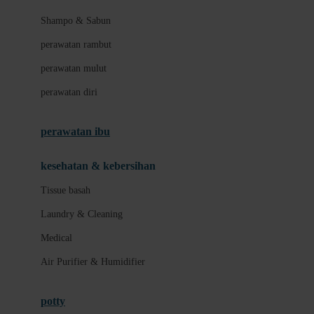
London Taxi
Shampo & Sabun
Love To Dream
perawatan rambut
perawatan mulut
M
perawatan diri
Magformers
Mama's Choice
perawatan ibu
Mamas&Papas
kesehatan & kebersihan
Mamaway
Tissue basah
Maxi Cosi
Laundry & Cleaning
Megabloks
Medical
Micro
Air Purifier & Humidifier
MiDeer
Mimi & Lula
potty
Mini Monkey