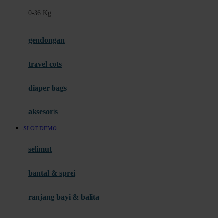
Felt So Sweet
0-36 Kg
Fisher Price
Flipper
gendongan
Friends Of Sally
travel cots
G
diaper bags
Gb
Geko
aksesoris
Graco
SLOT DEMO
Gund
selimut
H
bantal & sprei
Habbie
Haenim
ranjang bayi & balita
Happy Horse