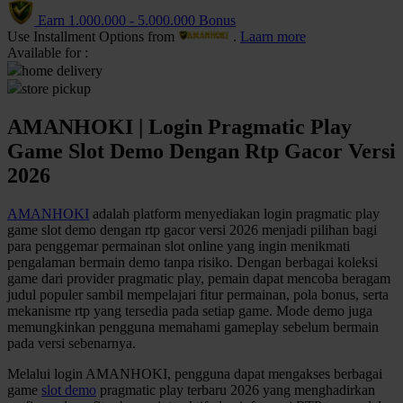
Earn
1.000.000
-
5.000.000
Bonus
Q
Use Installment Options from
.
Laarn more
Available for :
QV Baby
home delivery
store pickup
R
AMANHOKI | Login Pragmatic Play
Real Shades
Game Slot Demo Dengan Rtp Gacor Versi
Red Castle
2026
Ribbon Madness
AMANHOKI
adalah platform menyediakan login pragmatic play
game slot demo dengan rtp gacor versi 2026 menjadi pilihan bagi
S
para penggemar permainan slot online yang ingin menikmati
pengalaman bermain demo tanpa risiko. Dengan berbagai koleksi
Sebamed
game dari provider pragmatic play, pemain dapat mencoba beragam
judul populer sambil mempelajari fitur permainan, pola bonus, serta
Silver Cross
mekanisme rtp yang tersedia pada setiap game. Mode demo juga
memungkinkan pengguna memahami gameplay sebelum bermain
Simply Idea
pada versi sebenarnya.
Skip Hop
Melalui login AMANHOKI, pengguna dapat mengakses berbagai
Spectra
game
slot demo
pragmatic play terbaru 2026 yang menghadirkan