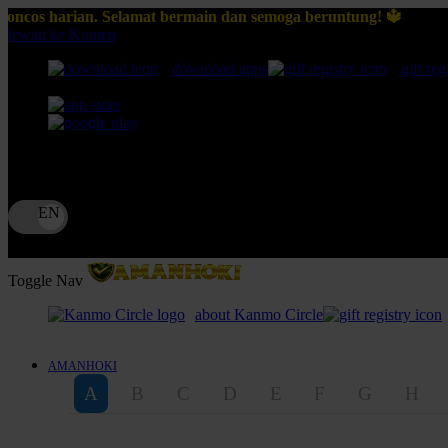
lewati ke Konten
download apps
gift reg
download app from:
Bahasa
ID
Toggle Nav
about Kanmo Circle
AMANHOKI
A
B
C
D
E
F
G
H