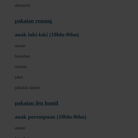
aksesoris
pakaian renang
anak laki-laki (18bln-8thn)
atasan
bawahan
setelan
jaket
pakaian dalam
pakaian ibu hamil
anak perempuan (18bln-8thn)
atasan