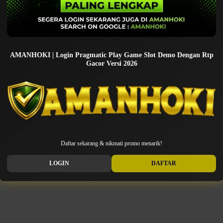
AMANHOKI | Login Pragmatic Play Game Slot Demo Dengan Rtp
Gacor Versi 2026
Daftar sekarang & nikmati promo menarik!
LOGIN
DAFTAR