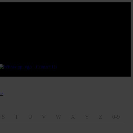
🔱 Pemberitahuan: S
Contact Us
us
S
T
U
V
W
X
Y
Z
0-9