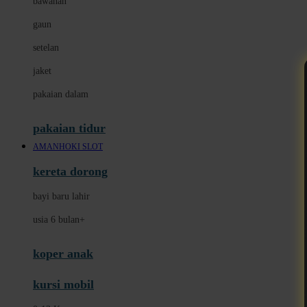
bawahan
gaun
setelan
jaket
pakaian dalam
pakaian tidur
AMANHOKI SLOT
kereta dorong
bayi baru lahir
usia 6 bulan+
koper anak
kursi mobil