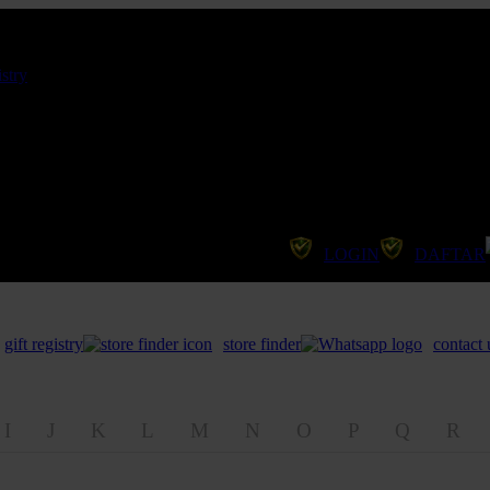
istry
LOGIN
DAFTAR
gift registry
store finder
contact 
I
J
K
L
M
N
O
P
Q
R