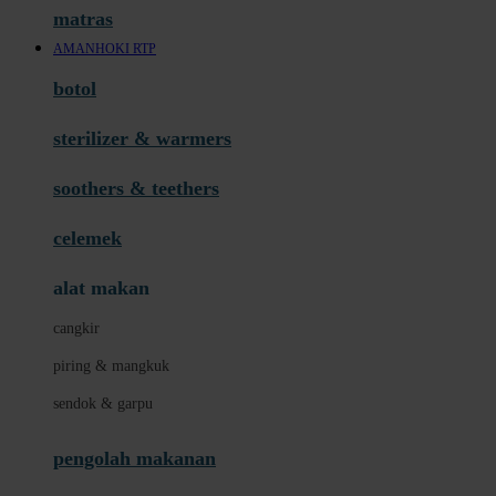
matras
AMANHOKI RTP
botol
sterilizer & warmers
soothers & teethers
celemek
alat makan
cangkir
piring & mangkuk
sendok & garpu
pengolah makanan