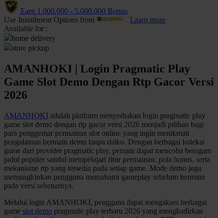
Earn
1.000.000
-
5.000.000
Bonus
Q
Use Installment Options from
.
Laarn more
Available for :
QV Baby
home delivery
store pickup
R
AMANHOKI | Login Pragmatic Play
Real Shades
Game Slot Demo Dengan Rtp Gacor Versi
Red Castle
2026
Ribbon Madness
AMANHOKI
adalah platform menyediakan login pragmatic play
game slot demo dengan rtp gacor versi 2026 menjadi pilihan bagi
S
para penggemar permainan slot online yang ingin menikmati
pengalaman bermain demo tanpa risiko. Dengan berbagai koleksi
Sebamed
game dari provider pragmatic play, pemain dapat mencoba beragam
judul populer sambil mempelajari fitur permainan, pola bonus, serta
Silver Cross
mekanisme rtp yang tersedia pada setiap game. Mode demo juga
memungkinkan pengguna memahami gameplay sebelum bermain
Simply Idea
pada versi sebenarnya.
Skip Hop
Melalui login AMANHOKI, pengguna dapat mengakses berbagai
Spectra
game
slot demo
pragmatic play terbaru 2026 yang menghadirkan