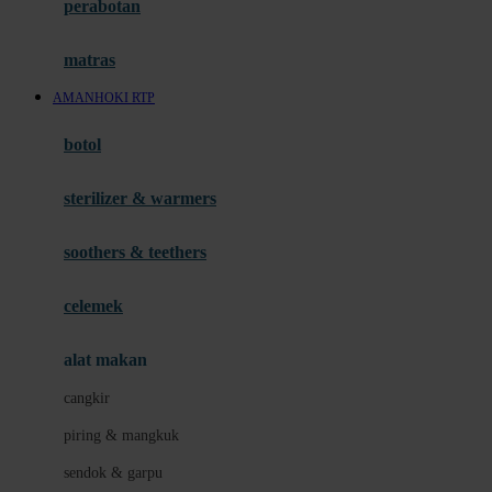
perabotan
Happy Tummy
Hauck
matras
Havaianas
AMANHOKI RTP
Hegen
botol
Hot Wheels
sterilizer & warmers
Hybrid
soothers & teethers
I
Inlacta DHA
celemek
Interlac
alat makan
Ivenet
cangkir
J
piring & mangkuk
Jack N Jill
sendok & garpu