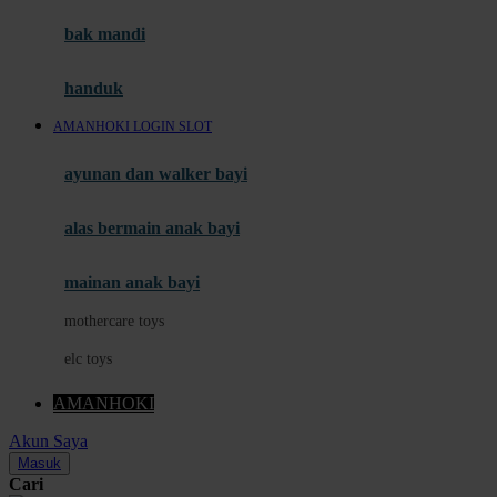
Moby
bak mandi
Momami
handuk
Mothercare
AMANHOKI LOGIN SLOT
Mustela
ayunan dan walker bayi
My Buddy Tag
My K
alas bermain anak bayi
N
mainan anak bayi
Naif
mothercare toys
Nike
elc toys
Nordic Natural
AMANHOKI
Nuby
Akun Saya
Nuna
Masuk
Cari