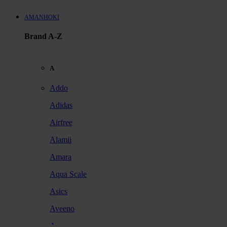
AMANHOKI
Brand A-Z
A
Addo
Adidas
Airfree
Alamii
Amara
Aqua Scale
Asics
Aveeno
Awan