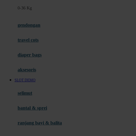
Felt So Sweet
0-36 Kg
Fisher Price
Flipper
gendongan
Friends Of Sally
travel cots
G
diaper bags
Gb
Geko
aksesoris
Graco
SLOT DEMO
Gund
selimut
H
bantal & sprei
Habbie
Haenim
ranjang bayi & balita
Happy Horse