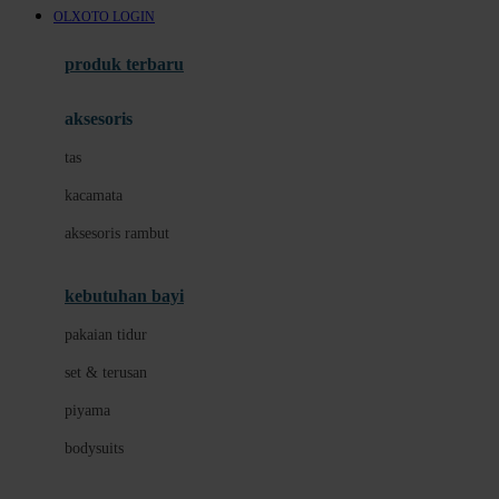
OLXOTO LOGIN
Azetabio
produk terbaru
B
aksesoris
Baabaasheepz
tas
Babiators
kacamata
Baby Dove
aksesoris rambut
Baby Jogger
Baby Rovega
kebutuhan bayi
Babybee
pakaian tidur
Banana Boat
set & terusan
Banz
piyama
Barbie
bodysuits
Beaba