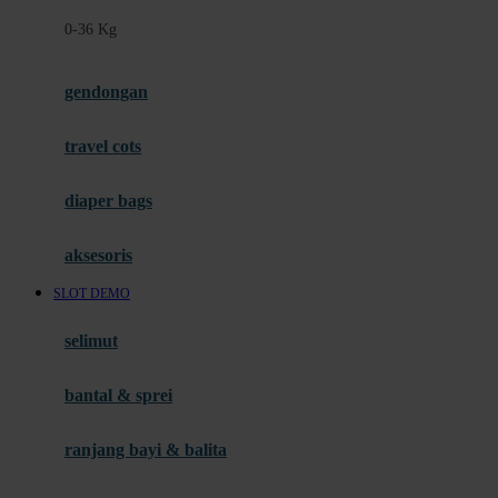
Felt So Sweet
0-36 Kg
Fisher Price
Flipper
gendongan
Friends Of Sally
travel cots
G
diaper bags
Gb
Geko
aksesoris
Graco
SLOT DEMO
Gund
selimut
H
bantal & sprei
Habbie
Haenim
ranjang bayi & balita
Happy Horse