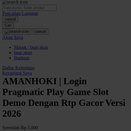
O
Pencarian Lanjutan
Oh Ma Grain
cancel
Okiedog
Cari
cancel
P
Akun Saya
Masuk / buat akun
Peachy
buat akun
Phil & Ted's
Bantuan
Philips Avent
Daftar Keinginan
Keranjang Saya
Pigeon
AMANHOKI | Login
Playgro
Pragmatic Play Game Slot
Poled Global
Demo Dengan Rtp Gacor Versi
Ponycycle
2026
Puma
Pureats
Serendah
Rp 5.000