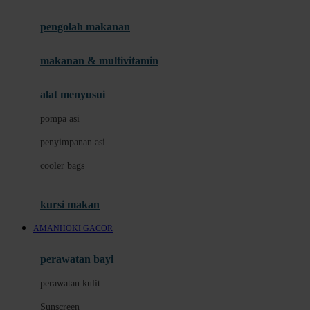
Joie
pengolah makanan
Joolz
Jujube
makanan & multivitamin
K
alat menyusui
Kiddycuts
pompa asi
Kumon
penyimpanan asi
L
cooler bags
Leapfrog
kursi makan
Leclerc
AMANHOKI GACOR
Lee Vierra
Lillebaby
perawatan bayi
Little Bird Told Me
perawatan kulit
Little Miss Janis
Sunscreen