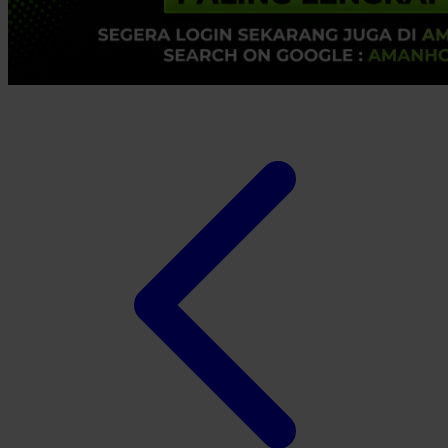
Xootz
Y
Yamatoya
Z
Zaxy
Zoggs
0-9
4Moms
59S