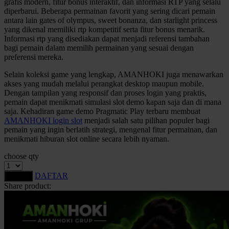
grafis modern, fitur bonus interaktif, dan informasi RTP yang selalu
Squishmallows
diperbarui. Beberapa permainan favorit yang sering dicari pemain
antara lain gates of olympus, sweet bonanza, dan starlight princess
Starbooks
yang dikenal memiliki rtp kompetitif serta fitur bonus menarik.
Informasi rtp yang disediakan dapat menjadi referensi tambahan
Stick-O
bagi pemain dalam memilih permainan yang sesuai dengan
preferensi mereka.
Stokke
Selain koleksi game yang lengkap, AMANHOKI juga menawarkan
Sudocrem
akses yang mudah melalui perangkat desktop maupun mobile.
Dengan tampilan yang responsif dan proses login yang praktis,
Sumimo
pemain dapat menikmati simulasi slot demo kapan saja dan di mana
saja. Kehadiran game demo Pragmatic Play terbaru membuat
Sunnylife
AMANHOKI login slot
menjadi salah satu pilihan populer bagi
pemain yang ingin berlatih strategi, mengenal fitur permainan, dan
Sun-Staches
menikmati hiburan slot online secara lebih nyaman.
Swimava
choose qty
T
DAFTAR
LOGIN
Share product:
Tommee Tippee
Trunki
Tutti Bambini