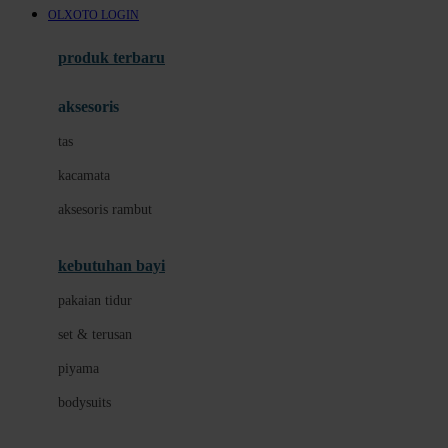
OLXOTO LOGIN
Azetabio
produk terbaru
B
aksesoris
Baabaasheepz
tas
Babiators
kacamata
Baby Dove
aksesoris rambut
Baby Jogger
Baby Rovega
kebutuhan bayi
Babybee
pakaian tidur
Banana Boat
set & terusan
Banz
piyama
Barbie
bodysuits
Beaba