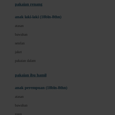
pakaian renang
Bumkins
anak laki-laki (18bln-8thn)
C
atasan
Cetaphil
bawahan
Chicco
setelan
Childlife
jaket
Clevamama
pakaian dalam
Cocolatte
Cottonseeds
pakaian ibu hamil
Cozy N Safe
anak perempuan (18bln-8thn)
Crane
atasan
Cybex
bawahan
D
gaun