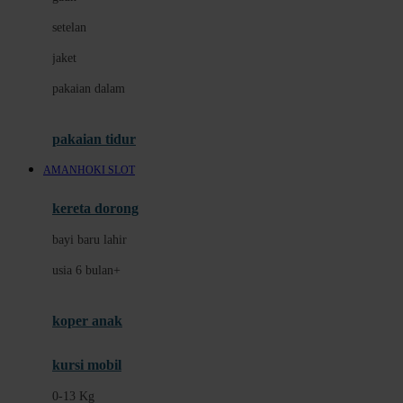
Dae Organics
setelan
Docare
jaket
Doona
pakaian dalam
Down To Earth
Drew
pakaian tidur
Dr. Brown's
AMANHOKI SLOT
E
kereta dorong
ELC
bayi baru lahir
Ergobaby
usia 6 bulan+
Expert Care
koper anak
Ezyroller
kursi mobil
F
0-13 Kg