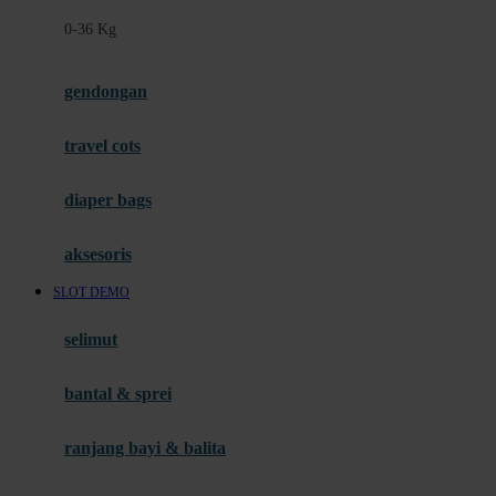
Felt So Sweet
0-36 Kg
Fisher Price
Flipper
gendongan
Friends Of Sally
travel cots
G
diaper bags
Gb
Geko
aksesoris
Graco
SLOT DEMO
Gund
selimut
H
bantal & sprei
Habbie
Haenim
ranjang bayi & balita
Happy Horse