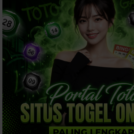
Twistshake
TY Toys
U
V
Veja
Vitaflow
Vtech
W
Waterland
Wellness
X