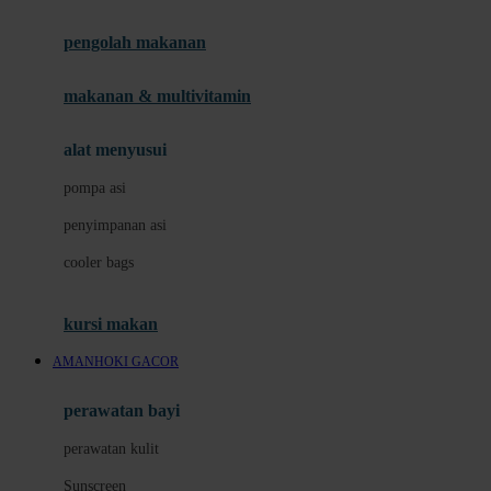
Joie
pengolah makanan
Joolz
Jujube
makanan & multivitamin
K
alat menyusui
Kiddycuts
pompa asi
Kumon
penyimpanan asi
L
cooler bags
Leapfrog
kursi makan
Leclerc
AMANHOKI GACOR
Lee Vierra
Lillebaby
perawatan bayi
Little Bird Told Me
perawatan kulit
Little Miss Janis
Sunscreen