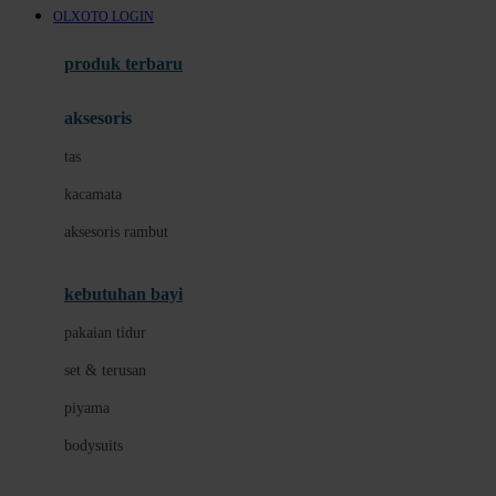
OLXOTO LOGIN
Azetabio
produk terbaru
B
aksesoris
Baabaasheepz
tas
Babiators
kacamata
Baby Dove
aksesoris rambut
Baby Jogger
Baby Rovega
kebutuhan bayi
Babybee
pakaian tidur
Banana Boat
set & terusan
Banz
piyama
Barbie
bodysuits
Beaba