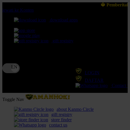
🔱 Pemberitahuan: Selalu past
lewati ke Konten
download apps
download app from:
gift registry
Bahasa
ID
LOGIN
DAFTAR
Contact 
Toggle Nav
about Kanmo Circle
gift registry
store finder
contact us