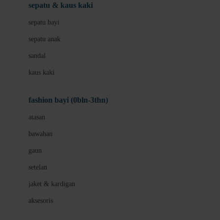
Beauty Barn
sepatu & kaus kaki
Bio Oil
sepatu bayi
Biolane
sepatu anak
Bite Fighters
sandal
Bizzi Growin
kaus kaki
Blackmores
fashion bayi (0bln-3thn)
Blooming Marvellous
atasan
Bonnels
bawahan
Bravado
gaun
Bruder
setelan
Brush Baby
jaket & kardigan
Buds Organics
aksesoris
Bugaboo
Buggygear