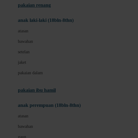
pakaian renang
Bumkins
anak laki-laki (18bln-8thn)
C
atasan
Cetaphil
bawahan
Chicco
setelan
Childlife
jaket
Clevamama
pakaian dalam
Cocolatte
Cottonseeds
pakaian ibu hamil
Cozy N Safe
anak perempuan (18bln-8thn)
Crane
atasan
Cybex
bawahan
D
gaun