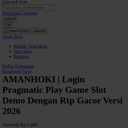
O
Pencarian Lanjutan
Oh Ma Grain
cancel
Okiedog
Cari
cancel
P
Akun Saya
Masuk / buat akun
Peachy
buat akun
Phil & Ted's
Bantuan
Philips Avent
Daftar Keinginan
Keranjang Saya
Pigeon
AMANHOKI | Login
Playgro
Pragmatic Play Game Slot
Poled Global
Demo Dengan Rtp Gacor Versi
Ponycycle
2026
Puma
Pureats
Serendah
Rp 5.000