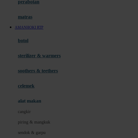
perabotan
Happy Tummy
Hauck
matras
Havaianas
AMANHOKI RTP
Hegen
botol
Hot Wheels
sterilizer & warmers
Hybrid
soothers & teethers
I
Inlacta DHA
celemek
Interlac
alat makan
Ivenet
cangkir
J
piring & mangkuk
Jack N Jill
sendok & garpu