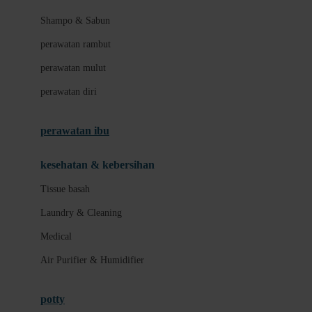
London Taxi
Shampo & Sabun
Love To Dream
perawatan rambut
perawatan mulut
M
perawatan diri
Magformers
Mama's Choice
perawatan ibu
Mamas&Papas
kesehatan & kebersihan
Mamaway
Tissue basah
Maxi Cosi
Laundry & Cleaning
Megabloks
Medical
Micro
Air Purifier & Humidifier
MiDeer
Mimi & Lula
potty
Mini Monkey