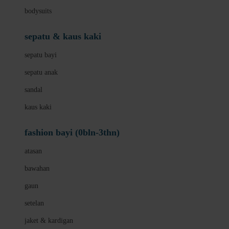
bodysuits
sepatu & kaus kaki
sepatu bayi
sepatu anak
sandal
kaus kaki
fashion bayi (0bln-3thn)
atasan
bawahan
gaun
setelan
jaket & kardigan