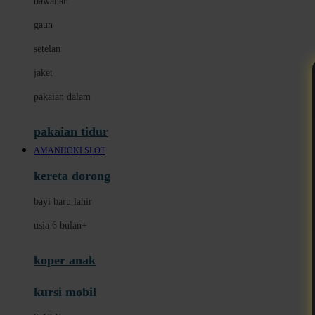
bawahan
gaun
setelan
jaket
pakaian dalam
pakaian tidur
AMANHOKI SLOT
kereta dorong
bayi baru lahir
usia 6 bulan+
koper anak
kursi mobil