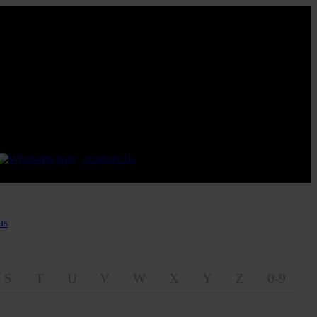
🔱 Pemberitahuan: Selalu p
Contact Us
us
S
T
U
V
W
X
Y
Z
0-9