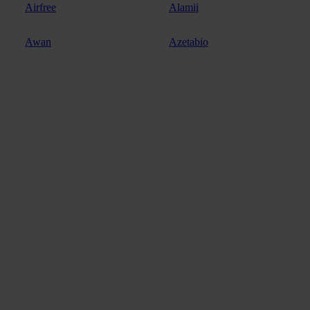
Airfree
Alamii
Awan
Azetabio