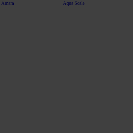
Amara
Aqua Scale